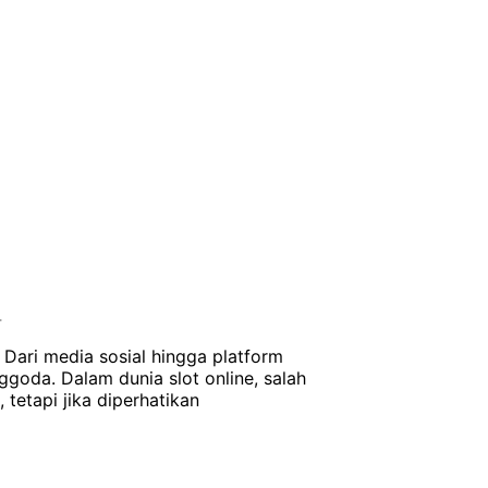
i
. Dari media sosial hingga platform
goda. Dalam dunia slot online, salah
 tetapi jika diperhatikan