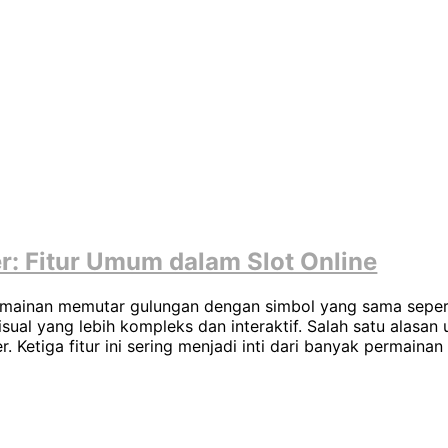
ier: Fitur Umum dalam Slot Online
rmainan memutar gulungan dengan simbol yang sama seperti 
al yang lebih kompleks dan interaktif. Salah satu alasan 
er. Ketiga fitur ini sering menjadi inti dari banyak permaina