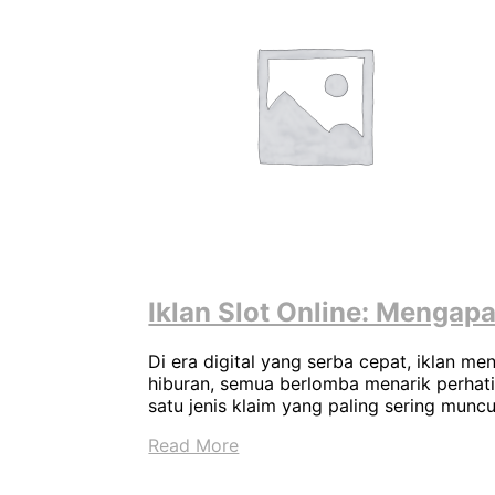
Iklan Slot Online: Mengap
Di era digital yang serba cepat, iklan me
hiburan, semua berlomba menarik perhati
satu jenis klaim yang paling sering muncu
Read More