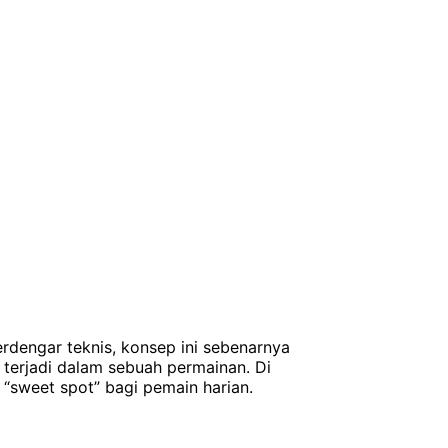
terdengar teknis, konsep ini sebenarnya
terjadi dalam sebuah permainan. Di
 “sweet spot” bagi pemain harian.