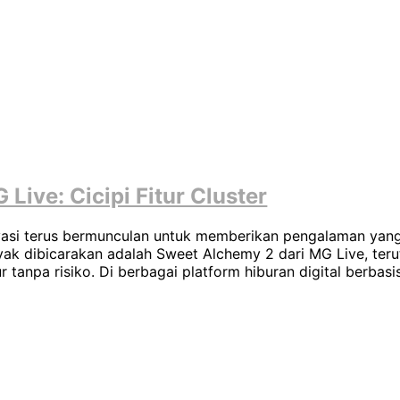
ive: Cicipi Fitur Cluster
asi terus bermunculan untuk memberikan pengalaman yang l
nyak dibicarakan adalah Sweet Alchemy 2 dari MG Live, te
tanpa risiko. Di berbagai platform hiburan digital berbasi