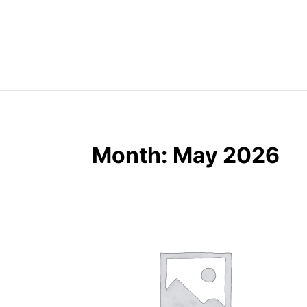
Skip
to
content
Month:
May 2026