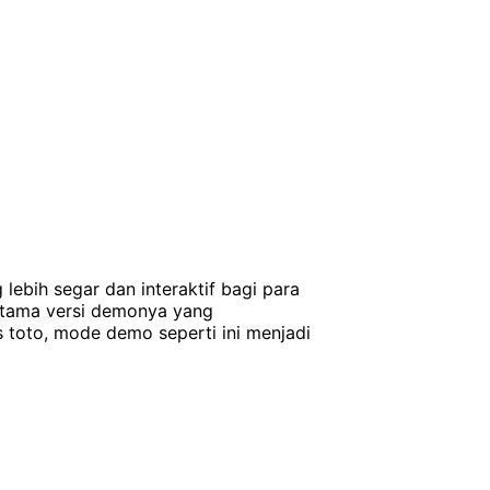
ebih segar dan interaktif bagi para
rutama versi demonya yang
s toto, mode demo seperti ini menjadi