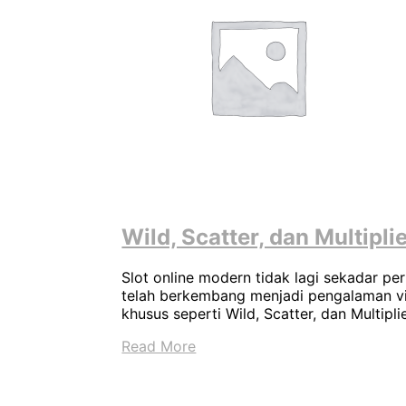
Wild, Scatter, dan Multipl
Slot online modern tidak lagi sekadar pe
telah berkembang menjadi pengalaman visu
khusus seperti Wild, Scatter, dan Multipli
Read More