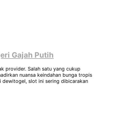
ri Gajah Putih
ak provider. Salah satu yang cukup
hadirkan nuansa keindahan bunga tropis
ewitogel, slot ini sering dibicarakan