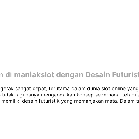
n di maniakslot dengan Desain Futuris
gerak sangat cepat, terutama dalam dunia slot online yang te
 tidak lagi hanya mengandalkan konsep sederhana, tetapi
n memiliki desain futuristik yang memanjakan mata. Dalam tr