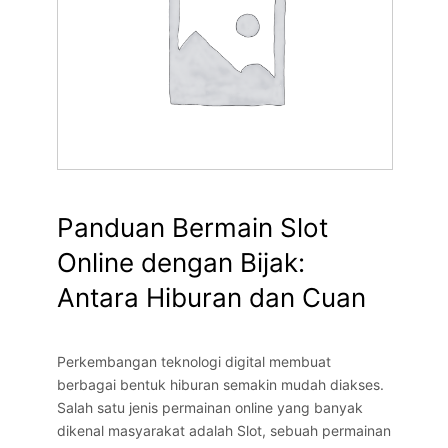
Panduan Bermain Slot
Online dengan Bijak:
Antara Hiburan dan Cuan
Perkembangan teknologi digital membuat
berbagai bentuk hiburan semakin mudah diakses.
Salah satu jenis permainan online yang banyak
dikenal masyarakat adalah Slot, sebuah permainan