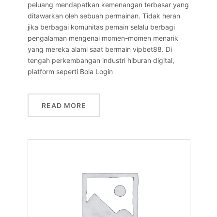
peluang mendapatkan kemenangan terbesar yang
ditawarkan oleh sebuah permainan. Tidak heran
jika berbagai komunitas pemain selalu berbagi
pengalaman mengenai momen-momen menarik
yang mereka alami saat bermain vipbet88. Di
tengah perkembangan industri hiburan digital,
platform seperti Bola Login
READ MORE