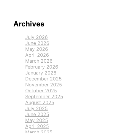
Archives
July 2026
June 2026
May 2026
April 2026
March 2026
February 2026
January 2026
December 2025
November 2025
October 2025
September 2025
August 2025
July 2025
June 2025
May 2025
April 2025
March 2025