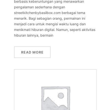
berbasis keberuntungan yang menawarkan
pengalaman sederhana dengan
streetkitchenbybasilbox.com berbagai tema
menarik. Bagi sebagian orang, permainan ini
menjadi cara untuk mengisi waktu luang dan
menikmati hiburan digital. Namun, seperti aktivitas
hiburan lainnya, bermain
READ MORE