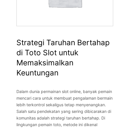
Strategi Taruhan Bertahap
di Toto Slot untuk
Memaksimalkan
Keuntungan
Dalam dunia permainan slot online, banyak pemain
mencari cara untuk membuat pengalaman bermain
lebih terkontrol sekaligus tetap menyenangkan.
Salah satu pendekatan yang sering dibicarakan di
komunitas adalah strategi taruhan bertahap. Di
lingkungan pemain toto, metode ini dikenal