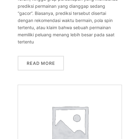
prediksi permainan yang dianggap sedang
“gacor”. Biasanya, prediksi tersebut disertai
dengan rekomendasi waktu bermain, pola spin
tertentu, atau klaim bahwa sebuah permainan
memiliki peluang menang lebih besar pada saat
tertentu
READ MORE