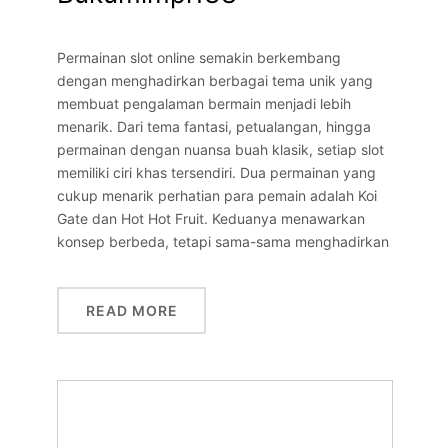
Permainan slot online semakin berkembang
dengan menghadirkan berbagai tema unik yang
membuat pengalaman bermain menjadi lebih
menarik. Dari tema fantasi, petualangan, hingga
permainan dengan nuansa buah klasik, setiap slot
memiliki ciri khas tersendiri. Dua permainan yang
cukup menarik perhatian para pemain adalah Koi
Gate dan Hot Hot Fruit. Keduanya menawarkan
konsep berbeda, tetapi sama-sama menghadirkan
READ MORE