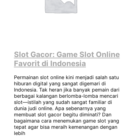
Slot Gacor: Game Slot Online
Favorit di Indonesia
Permainan slot online kini menjadi salah satu
hiburan digital yang sangat digemari di
Indonesia. Tak heran jika banyak pemain dari
berbagai kalangan berlomba-lomba mencari
slot—istilah yang sudah sangat familiar di
dunia judi online. Apa sebenarnya yang
membuat slot gacor begitu diminati? Dan
bagaimana cara menemukan game slot yang
tepat agar bisa meraih kemenangan dengan
lebih