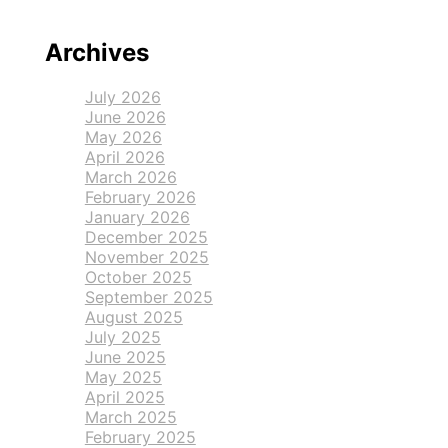
Archives
July 2026
June 2026
May 2026
April 2026
March 2026
February 2026
January 2026
December 2025
November 2025
October 2025
September 2025
August 2025
July 2025
June 2025
May 2025
April 2025
March 2025
February 2025