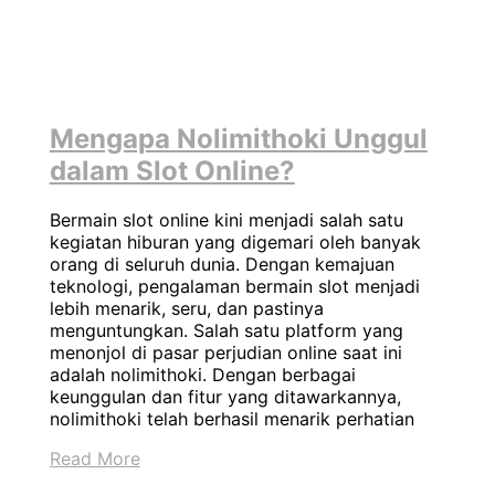
Mengapa Nolimithoki Unggul
dalam Slot Online?
Bermain slot online kini menjadi salah satu
kegiatan hiburan yang digemari oleh banyak
orang di seluruh dunia. Dengan kemajuan
teknologi, pengalaman bermain slot menjadi
lebih menarik, seru, dan pastinya
menguntungkan. Salah satu platform yang
menonjol di pasar perjudian online saat ini
adalah nolimithoki. Dengan berbagai
keunggulan dan fitur yang ditawarkannya,
nolimithoki telah berhasil menarik perhatian
Read More